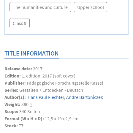
The humanities and culture
Upper school
Class 9
TITLE INFORMATION
Release date:
2017
Edition:
1. edition, 2017 (soft cover)
Publisher:
Pädagogische Forschungsstelle Kassel
Series:
Gestalten + Entdecken - Deutsch
Author(s):
Hans Paul Fiechter
,
Andre Bartoniczek
Weight:
380 g
Scope:
340
Seiten
Format (W x H x D):
12,5 x 19 x 1,9 cm
Stock:
77