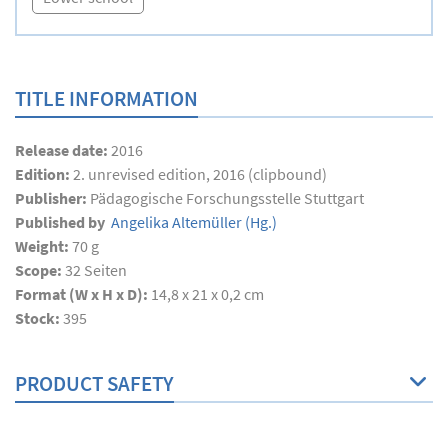
TITLE INFORMATION
Release date:
2016
Edition:
2. unrevised edition, 2016 (clipbound)
Publisher:
Pädagogische Forschungsstelle Stuttgart
Published by
Angelika Altemüller
(Hg.)
Weight:
70 g
Scope:
32
Seiten
Format (W x H x D):
14,8 x 21 x 0,2 cm
Stock:
395
PRODUCT SAFETY