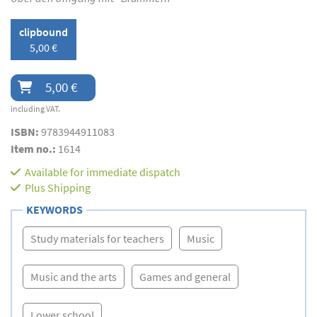
clipbound
5,00 €
5,00 €
including VAT.
ISBN:
9783944911083
Item no.:
1614
Available for immediate dispatch
Plus
Shipping
KEYWORDS
Study materials for teachers
Music
Music and the arts
Games and general
Lower school