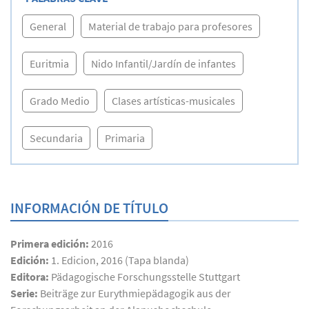
General
Material de trabajo para profesores
Euritmia
Nido Infantil/Jardín de infantes
Grado Medio
Clases artísticas-musicales
Secundaria
Primaria
INFORMACIÓN DE TÍTULO
Primera edición:
2016
Edición:
1. Edicion, 2016 (Tapa blanda)
Editora:
Pädagogische Forschungsstelle Stuttgart
Serie:
Beiträge zur Eurythmiepädagogik aus der