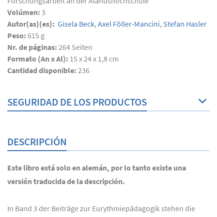
Forschungsarbeit an der Alanushochschule
Volúmen:
3
Autor(as)(es):
Gisela Beck
,
Axel Föller-Mancini
,
Stefan Hasler
Peso:
615 g
Nr. de páginas:
264
Seiten
Formato (An x Al):
15 x 24 x 1,8 cm
Cantidad disponible:
236
SEGURIDAD DE LOS PRODUCTOS
DESCRIPCIÓN
Este libro está solo en alemán, por lo tanto existe una
versión traducida de la descripción.
In Band 3 der Beiträge zur Eurythmiepädagogik stehen die