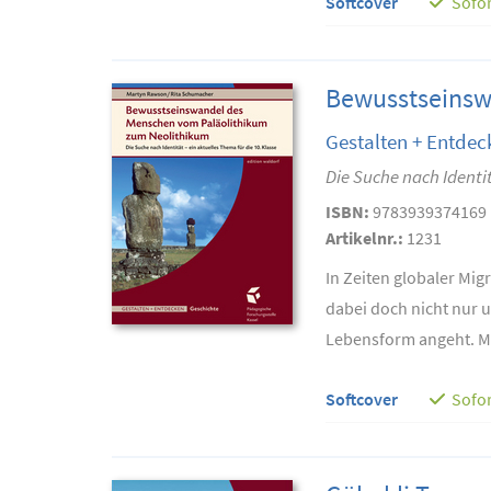
Softcover
Sofor
Bewusstseinsw
Gestalten + Entdec
Die Suche nach Identit
ISBN:
9783939374169
Artikelnr.:
1231
In Zeiten globaler Mi
dabei doch nicht nur 
Lebensform angeht. M
Softcover
Sofor