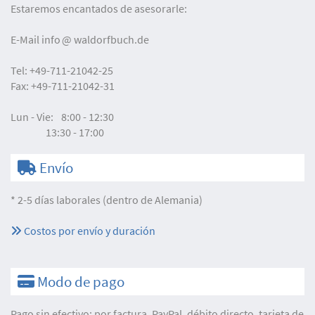
Estaremos encantados de asesorarle:
E-Mail
info
waldorfbuch.de
Tel:
+49-711-21042-25
Fax:
+49-711-21042-31
Lun - Vie:
8:00 - 12:30
13:30 - 17:00
Envío
* 2-5 días laborales (dentro de Alemania)
Costos por envío y duración
Modo de pago
Pago sin efectivo: por factura, PayPal, débito directo, tarjeta de