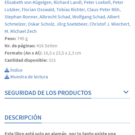
Elisabeth von Kügelgen
,
Richard Landl
,
Peter Loebell
,
Peter
Lutzker
,
Florian Osswald
,
Tobias Richter
,
Claus-Peter Röh
,
Stephan Ronner
,
Albrecht Schad
,
Wolfgang Schad
,
Albert
Schmelzer
,
Oskar Scholz
,
Jörg Soetebeer
,
Christof J. Wiechert
,
M. Michael Zech
Peso:
745 g
Nr. de páginas:
416
Seiten
Formato (An x Al):
16,5 x 23,5 x 2,3 cm
Cantidad disponible:
315
Índice
Muestra de lectura
SEGURIDAD DE LOS PRODUCTOS
DESCRIPCIÓN
Este libro está solo en alemán, por lo tanto existe una