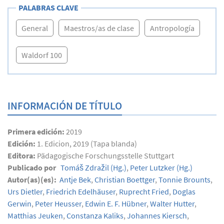
PALABRAS CLAVE
General
Maestros/as de clase
Antropología
Waldorf 100
INFORMACIÓN DE TÍTULO
Primera edición:
2019
Edición:
1. Edicion, 2019 (Tapa blanda)
Editora:
Pädagogische Forschungsstelle Stuttgart
Publicado por
Tomáš Zdražil
(Hg.)
,
Peter Lutzker
(Hg.)
Autor(as)(es):
Antje Bek
,
Christian Boettger
,
Tonnie Brounts
,
Urs Dietler
,
Friedrich Edelhäuser
,
Ruprecht Fried
,
Doglas
Gerwin
,
Peter Heusser
,
Edwin E. F. Hübner
,
Walter Hutter
,
Matthias Jeuken
,
Constanza Kaliks
,
Johannes Kiersch
,