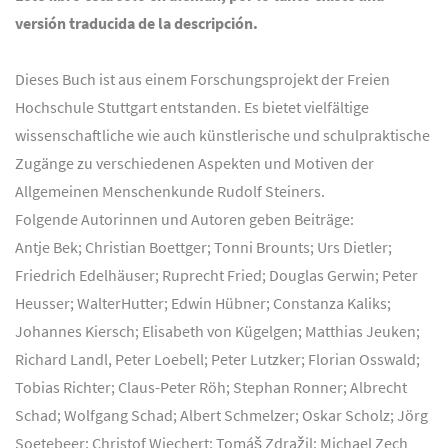
versión traducida de la descripción.
Dieses Buch ist aus einem Forschungsprojekt der Freien
Hochschule Stuttgart entstanden. Es bietet vielfältige
wissenschaftliche wie auch künstlerische und schulpraktische
Zugänge zu verschiedenen Aspekten und Motiven der
Allgemeinen Menschenkunde Rudolf Steiners.
Folgende Autorinnen und Autoren geben Beiträge:
Antje Bek; Christian Boettger; Tonni Brounts; Urs Dietler;
Friedrich Edelhäuser; Ruprecht Fried; Douglas Gerwin; Peter
Heusser; WalterHutter; Edwin Hübner; Constanza Kaliks;
Johannes Kiersch; Elisabeth von Kügelgen; Matthias Jeuken;
Richard Landl, Peter Loebell; Peter Lutzker; Florian Osswald;
Tobias Richter; Claus-Peter Röh; Stephan Ronner; Albrecht
Schad; Wolfgang Schad; Albert Schmelzer; Oskar Scholz; Jörg
Soetebeer; Christof Wiechert; Tomáš Zdražil; Michael Zech