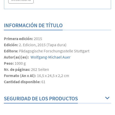
INFORMACIÓN DE TÍTULO
Primera edición:
2015
Edición:
2. Edicion, 2015 (Tapa dura)
Editora:
Pädagogische Forschungsstelle Stuttgart
Autor(as)(es):
Wolfgang-Michael Auer
Peso:
1000 g
Nr. de páginas:
262
Seiten
Formato (An x Al):
16,5 x 24,5 x 2,2 cm
Cantidad disponible:
61
SEGURIDAD DE LOS PRODUCTOS