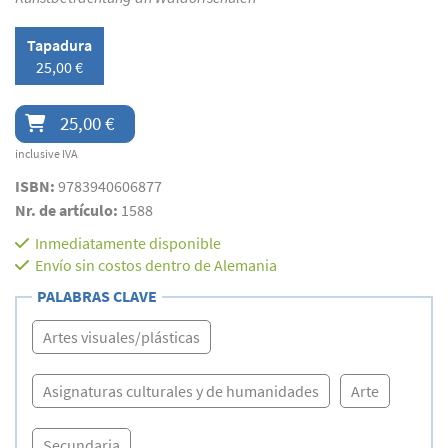
Tapadura
25,00 €
25,00 €
inclusive IVA
ISBN:
9783940606877
Nr. de artículo:
1588
Inmediatamente disponible
Envío sin costos dentro de Alemania
PALABRAS CLAVE
Artes visuales/plásticas
Asignaturas culturales y de humanidades
Arte
Secundaria