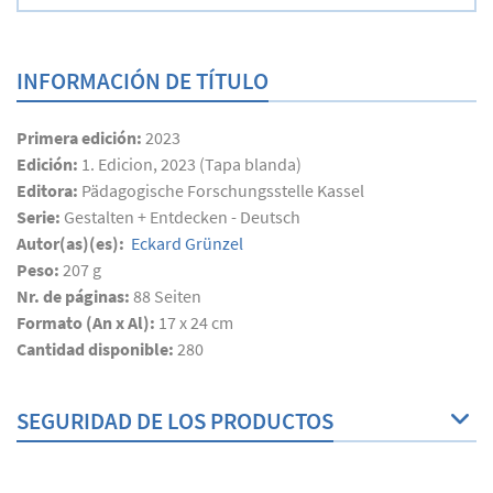
INFORMACIÓN DE TÍTULO
Primera edición:
2023
Edición:
1. Edicion, 2023 (Tapa blanda)
Editora:
Pädagogische Forschungsstelle Kassel
Serie:
Gestalten + Entdecken - Deutsch
Autor(as)(es):
Eckard Grünzel
Peso:
207 g
Nr. de páginas:
88
Seiten
Formato (An x Al):
17 x 24 cm
Cantidad disponible:
280
SEGURIDAD DE LOS PRODUCTOS