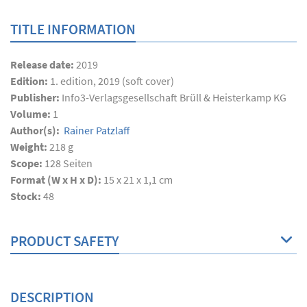
TITLE INFORMATION
Release date:
2019
Edition:
1. edition, 2019 (soft cover)
Publisher:
Info3-Verlagsgesellschaft Brüll & Heisterkamp KG
Volume:
1
Author(s):
Rainer Patzlaff
Weight:
218 g
Scope:
128
Seiten
Format (W x H x D):
15 x 21 x 1,1 cm
Stock:
48
PRODUCT SAFETY
DESCRIPTION