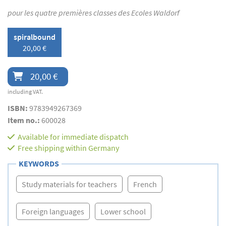
pour les quatre premières classes des Ecoles Waldorf
spiralbound
20,00 €
20,00 €
including VAT.
ISBN:
9783949267369
Item no.:
600028
Available for immediate dispatch
Free shipping within Germany
KEYWORDS
Study materials for teachers
French
Foreign languages
Lower school