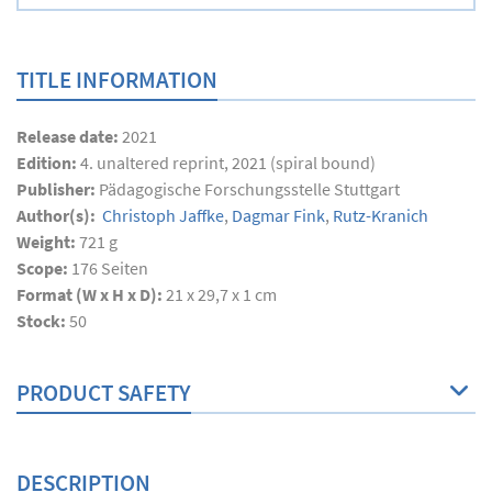
TITLE INFORMATION
Release date:
2021
Edition:
4. unaltered reprint, 2021 (spiral bound)
Publisher:
Pädagogische Forschungsstelle Stuttgart
Author(s):
Christoph Jaffke
,
Dagmar Fink
,
Rutz-Kranich
Weight:
721 g
Scope:
176
Seiten
Format (W x H x D):
21 x 29,7 x 1 cm
Stock:
50
PRODUCT SAFETY
DESCRIPTION