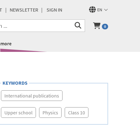
T
NEWSLETTER
SIGN IN
EN
0
more
KEYWORDS
International publications
Upper school
Physics
Class 10