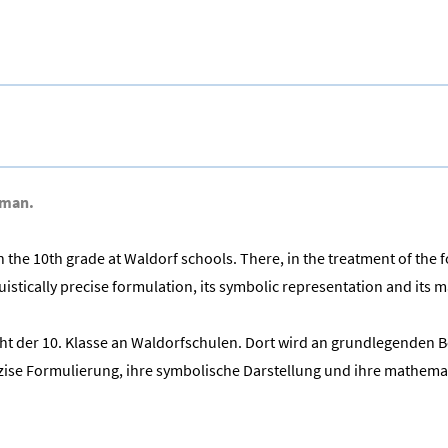
rman.
n the 10th grade at Waldorf schools. There, in the treatment of the
istically precise formulation, its symbolic representation and its
t der 10. Klasse an Waldorfschulen. Dort wird an grundlegenden B
präzise Formulierung, ihre symbolische Darstellung und ihre mat