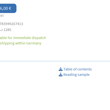
6,00 €
VAT.
783949267413
.:
1285
lable for immediate dispatch
 shipping within Germany
Table of contents
Reading sample