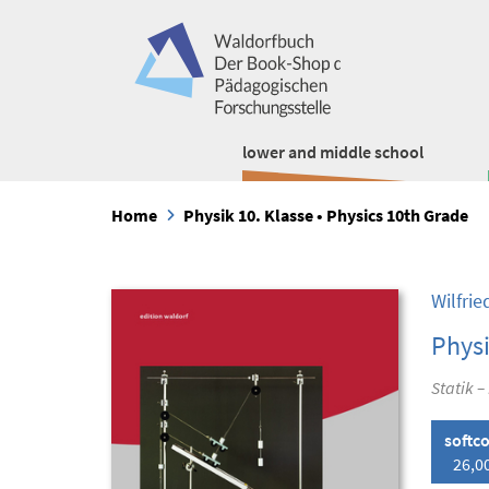
lower and middle school
Home
Physik 10. Klasse • Physics 10th Grade
Wilfri
Physi
Statik –
softc
26,0