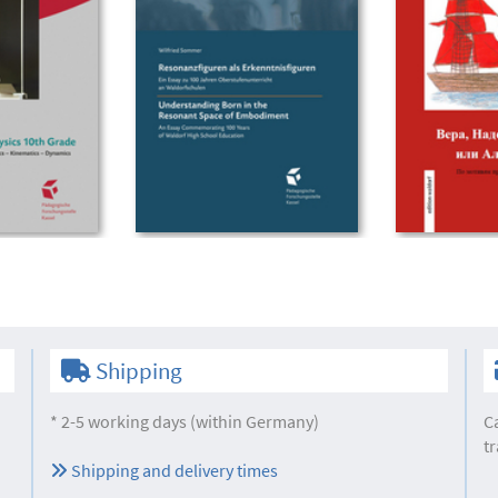
Shipping
* 2-5 working days (within Germany)
C
tr
Shipping and delivery times