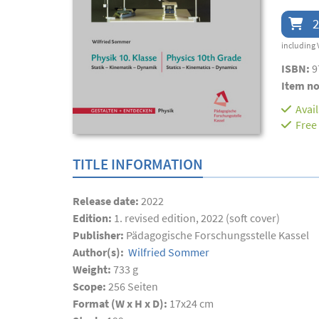
2
including 
ISBN:
9
Item no
Avai
Free
TITLE INFORMATION
Release date:
2022
Edition:
1. revised edition, 2022 (soft cover)
Publisher:
Pädagogische Forschungsstelle Kassel
Author(s):
Wilfried Sommer
Weight:
733 g
Scope:
256
Seiten
Format (W x H x D):
17x24 cm