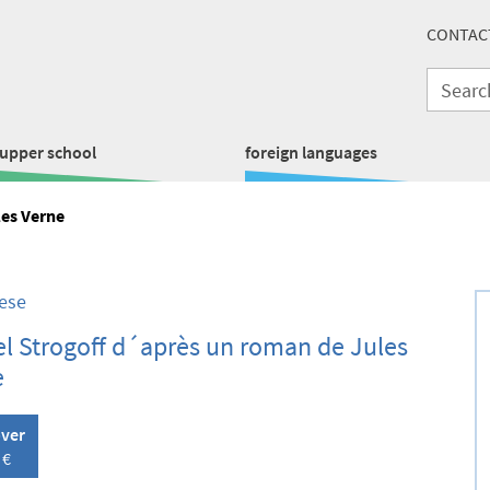
CONTAC
upper school
foreign languages
les Verne
ese
l Strogoff d´après un roman de Jules
e
over
 €