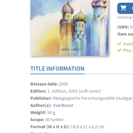
including 
ISBN:
9
Item no
Avai
Plus
TITLE INFORMATION
Release date:
2005
Edition:
1. edition, 2005 (soft cover)
Publisher:
Pädagogische Forschungsstelle Stuttgar
Author(s):
Eva Boese
Weight:
50 g
Scope:
30
Seiten
Format (W x H x D):
14,8 x 21 x 0,2 cm