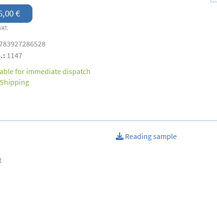
6,00 €
VAT.
783927286528
.:
1147
lable for immediate dispatch
Shipping
Reading sample
t