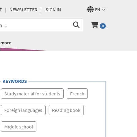
T
NEWSLETTER
SIGN IN
EN
0
more
KEYWORDS
Study material for students
French
Foreign languages
Reading book
Middle school