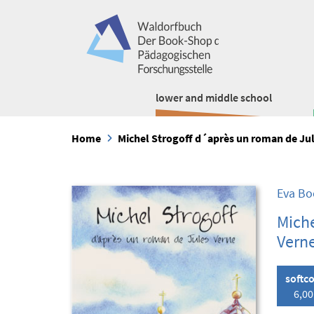
lower and middle school
Home
Michel Strogoff d´après un roman de Ju
Eva Bo
Miche
Vern
softc
6,00