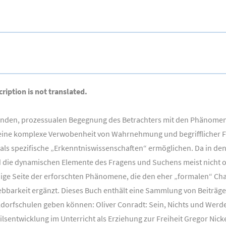
ription is not translated.
enden, prozessualen Begegnung des Betrachters mit den Phänomenen
s eine komplexe Verwobenheit von Wahrnehmung und begrifflicher Fr
 als spezifische „Erkenntniswissenschaften“ ermöglichen. Da in den
die dynamischen Elemente des Fragens und Suchens meist nicht offe
dige Seite der erforschten Phänomene, die den eher „formalen“ Cha
rlebbarkeit ergänzt. Dieses Buch enthält eine Sammlung von Beiträg
orfschulen geben können: Oliver Conradt: Sein, Nichts und Werden
sentwicklung im Unterricht als Erziehung zur Freiheit Gregor Nick