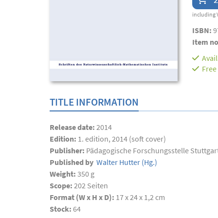
including 
ISBN:
9
Item no
Avai
Free
TITLE INFORMATION
Release date:
2014
Edition:
1. edition, 2014 (soft cover)
Publisher:
Pädagogische Forschungsstelle Stuttgar
Published by
Walter Hutter
(Hg.)
Weight:
350 g
Scope:
202
Seiten
Format (W x H x D):
17 x 24 x 1,2 cm
Stock:
64