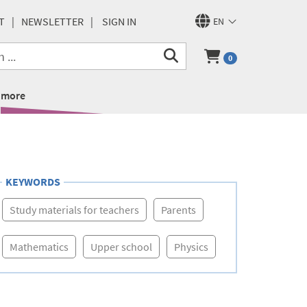
T
NEWSLETTER
SIGN IN
EN
0
more
KEYWORDS
Study materials for teachers
Parents
Mathematics
Upper school
Physics