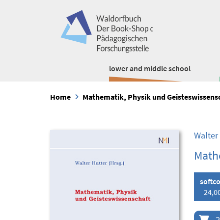
lower and middle school
Home
Mathematik, Physik und Geisteswissens
Walter
Mathe
softc
24,0
2