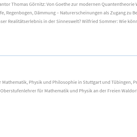
ntor Thomas Görnitz: Von Goethe zur modernen Quantentheorie Wa
Höfe, Regenbogen, Dämmung – Naturerscheinungen als Zugang zu B
er Realitätserlebnis in der Sinneswelt? Wilfried Sommer: Wie k
r Mathematik, Physik und Philosophie in Stuttgart und Tübingen, 
 Oberstufenlehrer für Mathematik und Physik an der Freien Waldorf