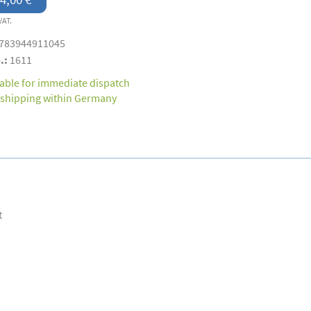
VAT.
783944911045
.:
1611
lable for immediate dispatch
 shipping within Germany
t