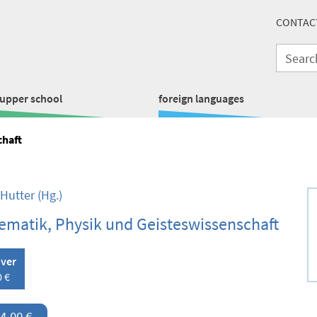
CONTAC
upper school
foreign languages
chaft
 Hutter
(Hg.)
matik, Physik und Geisteswissenschaft
over
0 €
4,00 €