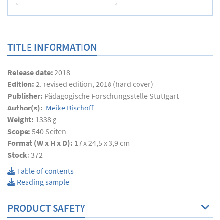
TITLE INFORMATION
Release date:
2018
Edition:
2. revised edition, 2018 (hard cover)
Publisher:
Pädagogische Forschungsstelle Stuttgart
Author(s):
Meike Bischoff
Weight:
1338 g
Scope:
540
Seiten
Format (W x H x D):
17 x 24,5 x 3,9 cm
Stock:
372
Table of contents
Reading sample
PRODUCT SAFETY