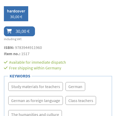
hardcover
30,00 €
30,00 €
including VAT.
ISBN:
9783944911960
Item no.:
1517
Available for immediate dispatch
Free shipping within Germany
KEYWORDS
Study materials for teachers
German
German as foreign language
Class teachers
The humanities and culture