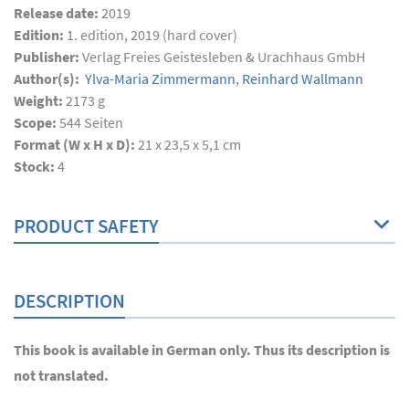
Release date:
2019
Edition:
1. edition, 2019 (hard cover)
Publisher:
Verlag Freies Geistesleben & Urachhaus GmbH
Author(s):
Ylva-Maria Zimmermann
,
Reinhard Wallmann
Weight:
2173 g
Scope:
544
Seiten
Format (W x H x D):
21 x 23,5 x 5,1 cm
Stock:
4
PRODUCT SAFETY
DESCRIPTION
This book is available in German only. Thus its description is
not translated.