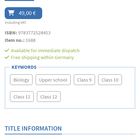
49,00 €
including VAT.
ISBN:
9783772528453
Item no.:
1688
Available for immediate dispatch
Free shipping within Germany
KEYWORDS
Biology
Upper school
Class 9
Class 10
Class 11
Class 12
TITLE INFORMATION