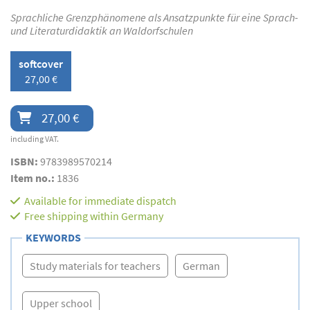
Sprachliche Grenzphänomene als Ansatzpunkte für eine Sprach-
und Literaturdidaktik an Waldorfschulen
softcover
27,00 €
27,00 €
including VAT.
ISBN:
9783989570214
Item no.:
1836
Available for immediate dispatch
Free shipping within Germany
KEYWORDS
Study materials for teachers
German
Upper school