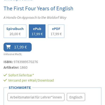
The First Four Years of English
A Hands-On Approach to the Waldorf Way
Spiralbuch
ePub
ePDF
20,00 €
17,99 €
17,99 €
17,99 €
inklusive MwSt.
ISBN:
9783989570276
Artikelnr:
1860
Sofort lieferbar*
Versand per eMail/Download
STICHWORTE
Arbeitsmaterial für Lehrer*innen
Englisch