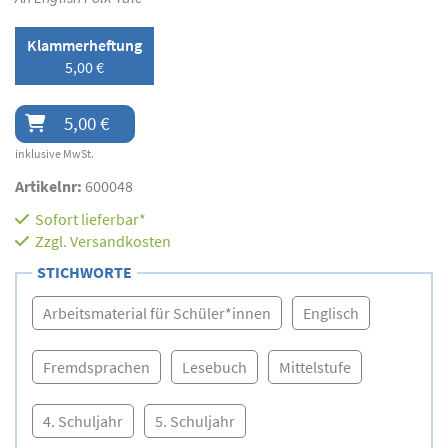
Klammerheftung
5,00 €
5,00 €
inklusive MwSt.
Artikelnr:
600048
Sofort lieferbar*
Zzgl.
Versandkosten
STICHWORTE
Arbeitsmaterial für Schüler*innen
Englisch
Fremdsprachen
Lesebuch
Mittelstufe
4. Schuljahr
5. Schuljahr