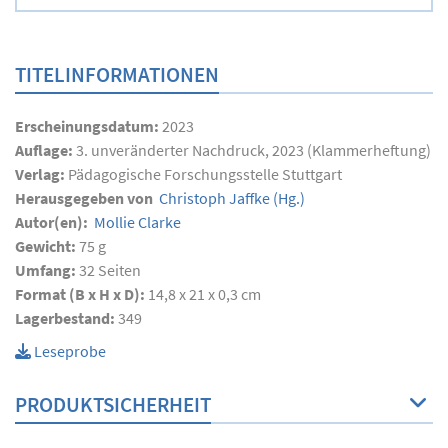
TITELINFORMATIONEN
Erscheinungsdatum:
2023
Auflage:
3. unveränderter Nachdruck, 2023 (Klammerheftung)
Verlag:
Pädagogische Forschungsstelle Stuttgart
Herausgegeben von
Christoph Jaffke
(Hg.)
Autor(en):
Mollie Clarke
Gewicht:
75 g
Umfang:
32
Seiten
Format (B x H x D):
14,8 x 21 x 0,3 cm
Lagerbestand:
349
Leseprobe
PRODUKTSICHERHEIT