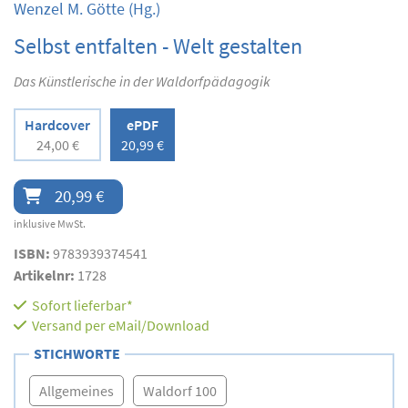
Wenzel M. Götte
(Hg.)
Selbst entfalten - Welt gestalten
Das Künstlerische in der Waldorfpädagogik
Hardcover
ePDF
24,00 €
20,99 €
20,99 €
inklusive MwSt.
ISBN:
9783939374541
Artikelnr:
1728
Sofort lieferbar*
Versand per eMail/Download
STICHWORTE
Allgemeines
Waldorf 100