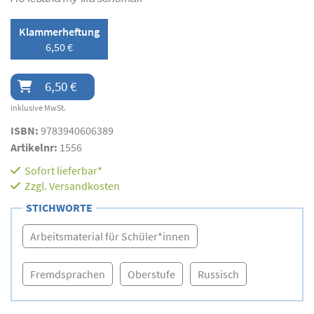
Klammerheftung
6,50 €
6,50 €
inklusive MwSt.
ISBN:
9783940606389
Artikelnr:
1556
Sofort lieferbar*
Zzgl.
Versandkosten
STICHWORTE
Arbeitsmaterial für Schüler*innen
Fremdsprachen
Oberstufe
Russisch