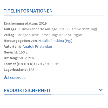
TITELINFORMATIONEN
Erscheinungsdatum:
2019
Auflage:
3. unveränderte Auflage, 2019 (Klammerheftung)
Verlag:
Pädagogische Forschungsstelle Stuttgart
Herausgegeben von
Natalia Plotkina
(Hg.)
Autor(en):
Anatoli Pristawkin
Gewicht:
150 g
Umfang:
58
Seiten
Format (B x H x D):
17 x 24 x 0,6cm
Lagerbestand:
128
Leseprobe
PRODUKTSICHERHEIT