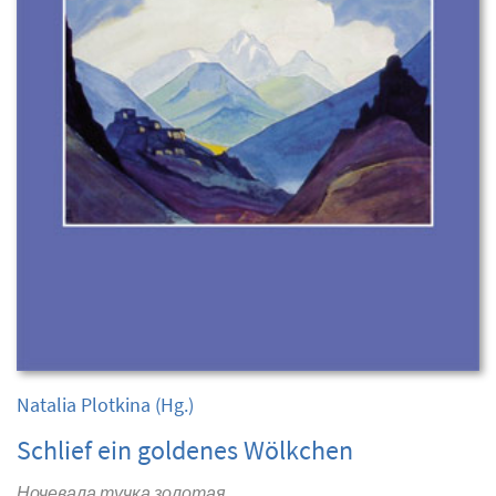
Natalia Plotkina
(Hg.)
Schlief ein goldenes Wölkchen
Ночевала тучка золотая