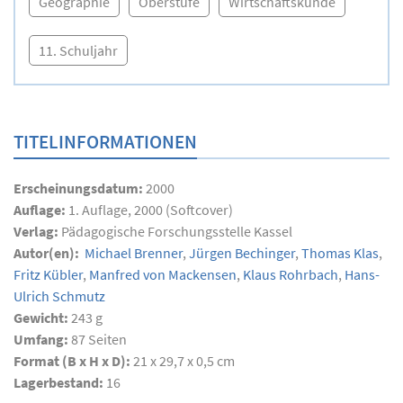
Geographie
Oberstufe
Wirtschaftskunde
11. Schuljahr
TITELINFORMATIONEN
Erscheinungsdatum:
2000
Auflage:
1. Auflage, 2000 (Softcover)
Verlag:
Pädagogische Forschungsstelle Kassel
Autor(en):
Michael Brenner
,
Jürgen Bechinger
,
Thomas Klas
,
Fritz Kübler
,
Manfred von Mackensen
,
Klaus Rohrbach
,
Hans-
Ulrich Schmutz
Gewicht:
243 g
Umfang:
87
Seiten
Format (B x H x D):
21 x 29,7 x 0,5 cm
Lagerbestand:
16