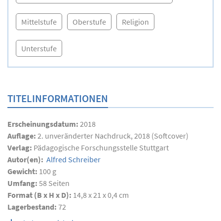
Mittelstufe
Oberstufe
Religion
Unterstufe
TITELINFORMATIONEN
Erscheinungsdatum:
2018
Auflage:
2. unveränderter Nachdruck, 2018 (Softcover)
Verlag:
Pädagogische Forschungsstelle Stuttgart
Autor(en):
Alfred Schreiber
Gewicht:
100 g
Umfang:
58
Seiten
Format (B x H x D):
14,8 x 21 x 0,4 cm
Lagerbestand:
72