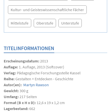
Kultur- und Geisteswissenschaftliche Fächer
Mittelstufe
Oberstufe
Unterstufe
TITELINFORMATIONEN
Erscheinungsdatum:
2013
Auflage:
1. Auflage, 2013 (Softcover)
Verlag:
Pädagogische Forschungsstelle Kassel
Reihe:
Gestalten + Entdecken - Geschichte
Autor(en):
Martyn Rawson
Gewicht:
300 g
Umfang:
217
Seiten
Format (B x H x D):
12,6 x 19 x 1,2 cm
Lagerbestand:
662