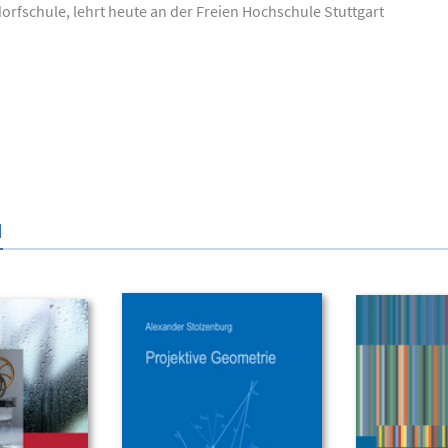
dorfschule, lehrt heute an der Freien Hochschule Stuttgart
N