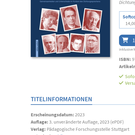
Dichtun
Softc
14,0
1
inklusive 
ISBN:
9
Artikel
Sofor
Vers
TITELINFORMATIONEN
Erscheinungsdatum:
2023
Auflage:
3. unveränderte Auflage, 2023 (ePDF)
Verlag:
Pädagogische Forschungsstelle Stuttgart