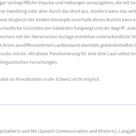
gar vorbegriffliche Impulse und Haltungen vorausgehen, die mit G
iner Handlung oder aber durch das Wort aus. Insofern kann das ver
m Vergleich der beiden Konzepte innerhalb dieses Buches kann ein
hiedliche Schichten von Gebärden freigelegt und der Begriff „Geb
hers mit der literarischen Vorlage entstehen unterschiedliche Sti
it ihrem ausdifferenzierten Lautbestand ebenfalls gebärdenhaften 
cks mit ein. Mit dieser Positionierung für eine dem Laut selbst i
linguistischen Forschungen.
odukte an Privatkunden in die Schweiz nicht möglich.
hgestalterin und MA (Speech Communication and Rhetoric), Langjäh