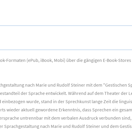
Book-Formaten (ePub, iBook, Mobi) über die gängigen E-Book-Stores
hgestaltung nach Marie und Rudolf Steiner mit dem "Gestischen Sp
 Bestandteil der Sprache entwickelt. Während auf dem Theater der L
nd einbezogen wurde, stand in der Sprechkunst lange Zeit die lingu
erts wieder aktuell gewordene Erkenntnis, dass Sprechen ein gesamt
ersprache untrennbar mit dem verbalen Ausdruck verbunden sind,
 Sprachgestaltung nach Marie und Rudolf Steiner und dem Gestisc