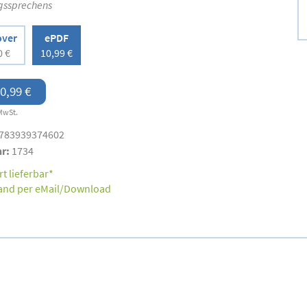
gssprechens
over
ePDF
0 €
10,99 €
0,99 €
MwSt.
783939374602
nr:
1734
t lieferbar*
and per eMail/Download